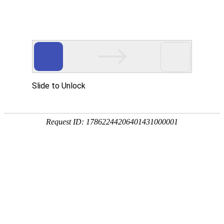
危险作业场景
5G Tablet Smart Terminal
当前位置：
首页
-
危险作业场景
-
煤安矿用免费下载皇冠客户端
煤安矿用免费下载皇冠客户端
AORO A9 免费下载皇冠客户端-深圳市遨游通讯设备有限公司
AORO A8 免费下载皇冠客户端