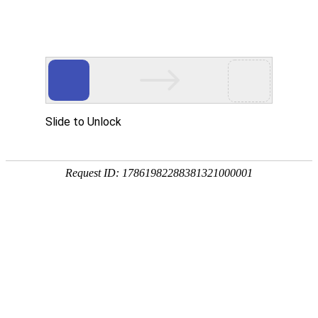
关于我们
About Us
当前位置：
首页
-
关于我们
-
公司简介
公司简介
遨游全景前瞻架构根据客户需求提供模块化智能终端定
制服务
Professional
AORO遨游
| 遨游智能 ?
“智”
在遨游 从事
“危、
急、特”
场景智能设备及解决方案！
南海之滨，大湾区勇立潮头，风正扬帆，破浪先行，续写更
多激荡人心的诗篇，遨游通讯以科技创新开启澎湃新未来，
实现全面发展，行稳致远。
深圳市遨游通讯设备有限公司是国家级高新技术企业、专精