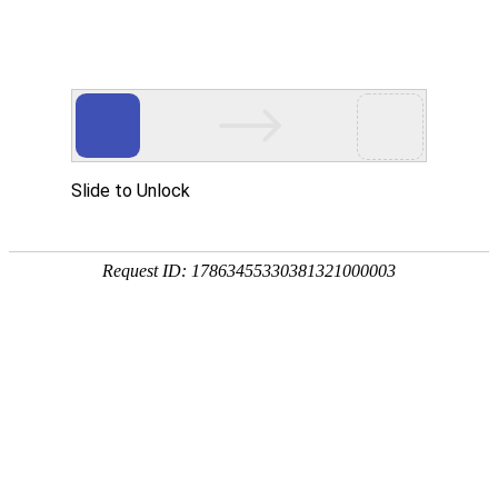
关于我们
About Us
当前位置：
首页
-
关于我们
-
公司简介
公司简介
遨游全景前瞻架构根据客户需求提供模块化智能终端定
制服务
Professional
AORO遨游
| 遨游智能 ?
“智”
在遨游 从事
“危、
急、特”
场景智能设备及解决方案！
南海之滨，大湾区勇立潮头，风正扬帆，破浪先行，续写更
多激荡人心的诗篇，遨游通讯以科技创新开启澎湃新未来，
实现全面发展，行稳致远。
深圳市遨游通讯设备有限公司是国家级高新技术企业、专精