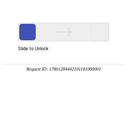
视频中心
Video Center
当前位置：
首页
-
视频中心
-
案例介绍
视频中心
根据客户需求提供多变性的智能终端定制服务
重走中央红色交通线
国能珠海港