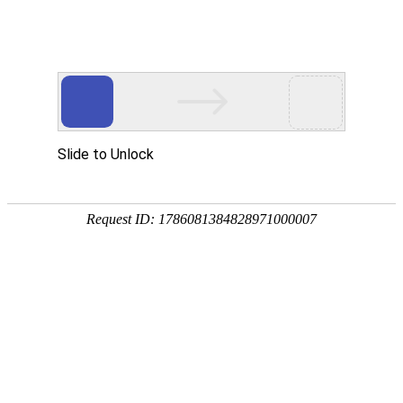
应急救援场景
5G intelligent terminal
当前位置：
首页
-
应急救援场景
-
北斗短报文终端
北斗短报文终端
AORO M6-5G 多模融合通讯防爆智能终端