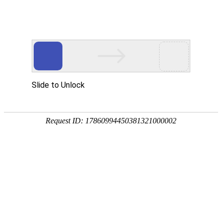
应急救援场景
5G intelligent terminal
当前位置：
首页
-
应急救援场景
-
多模对讲终端
-
AORO M8 数据采集多模融合通讯智能终端