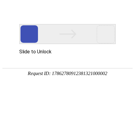
应急救援场景
5G intelligent terminal
当前位置：
首页
-
应急救援场景
-
多模对讲终端
-
AORO P9000U 数据采集多模融合通讯智能平板