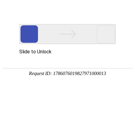
新闻中心
News center
当前位置：
首页
-
新闻中心
-
遨游M6 PRO 5G公专网VoWifi双模和多模态防爆对讲机
遨游M6 PRO 5G公专网VoWifi双模和多模态防
爆对讲机
发布时间：2026-02-11
文章来源：
浏览次数：486次
分享：
在石油化工、燃气储运等危险作业场景中，通信设备不仅需要稳定
可靠，更必须具备本质安全特性。传统对讲设备受限于单一通信模
式与功能边界，难以满足现代工业对高效协同与智能管理的需求。
遨游M6 PRO 5G公专网VoWifi双模和多模态防爆对讲机应势而生，