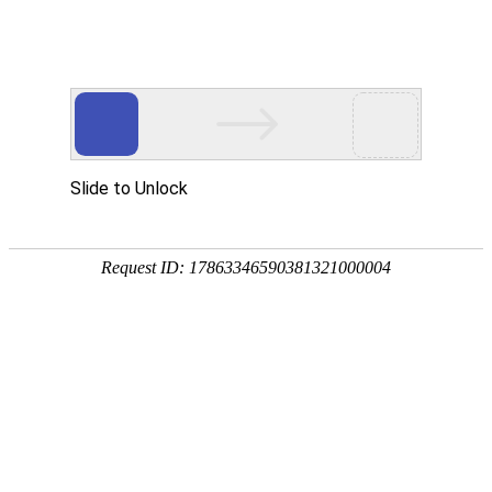
应急救援场景
5G intelligent terminal
当前位置：
首页
-
应急救援场景
-
天通卫星终端
天通卫星终端
AORO P1100 5G 天通卫星平板
AORO M6 天通卫星多模融合智能终端