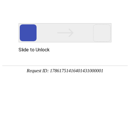
视频中心
Video Center
当前位置：
首页
-
视频中心
视频中心
根据客户需求提供多变性的智能终端定制服务
AORO P9000U
AORO P1100